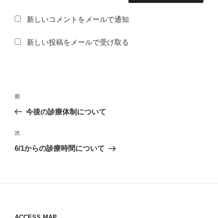
新しいコメントをメールで通知
新しい投稿をメールで受け取る
投
過
前
稿
去
今後の診療体制について
ナ
の
ビ
投
次
次
稿
ゲ
の
6/1からの診療時間について
投
ー
稿
シ
ョ
ン
ACCESS MAP