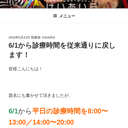
コ
こどもとアレルギーのクリニックけ
ン
いあいら
メニュー
テ
ン
ツ
へ
投
2020年5月23日
投稿者:
KEIAIRA
稿
6/1から診療時間を従来通りに戻し
ス
日:
キ
ます！
ッ
プ
皆様こんにちは！
題名にも書かせて頂きましたが、
6/1
から
平日の診療時間を8:00〜
13:00／14:00〜20:00