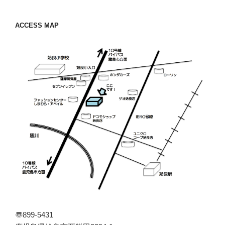
ン
ACCESS MAP
〠899-5431