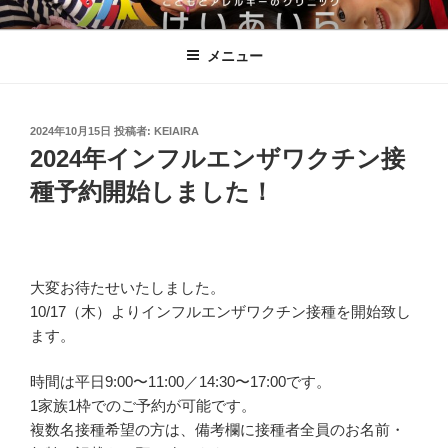
コ
こどもとアレルギーのクリニックけ
ン
いあいら
メニュー
テ
ン
ツ
へ
投
2024年10月15日
投稿者:
KEIAIRA
稿
2024年インフルエンザワクチン接
ス
日:
キ
種予約開始しました！
ッ
プ
大変お待たせいたしました。
10/17（木）よりインフルエンザワクチン接種を開始致し
ます。
時間は平日9:00〜11:00／14:30〜17:00です。
1家族1枠でのご予約が可能です。
複数名接種希望の方は、備考欄に接種者全員のお名前・