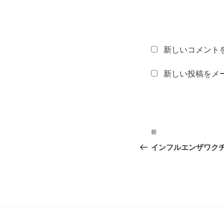
新しいコメント
新しい投稿をメ
投
前
過
稿
去
インフルエンザワク
の
ナ
投
ビ
稿
ゲ
ー