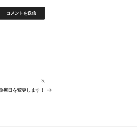
次
次
の
前診療日を変更します！
投
稿