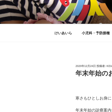
コ
ン
こどもとアレ
テ
ン
ツ
へ
けいあいら
小児科・予防接種
ス
キ
ッ
プ
投
2020年12月24日
投稿者:
KEI
稿
年末年始の
日:
寒さもひとしお身に
年末年始の診療案内