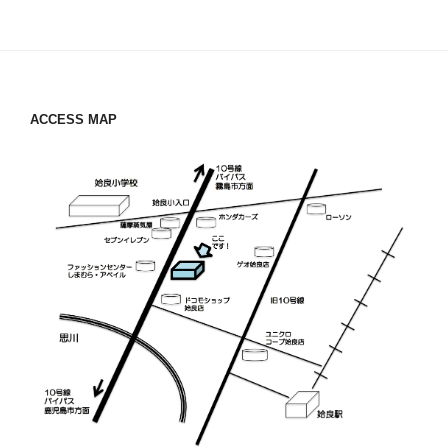
ー
稿
シ
ョ
ン
ACCESS MAP