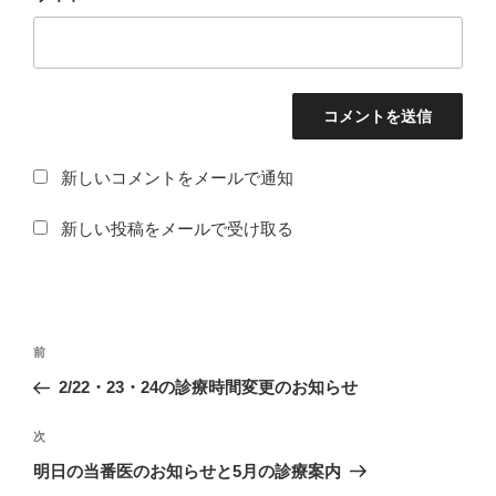
新しいコメントをメールで通知
新しい投稿をメールで受け取る
投
過
前
稿
去
2/22・23・24の診療時間変更のお知らせ
ナ
の
ビ
投
次
次
稿
ゲ
の
明日の当番医のお知らせと5月の診療案内
投