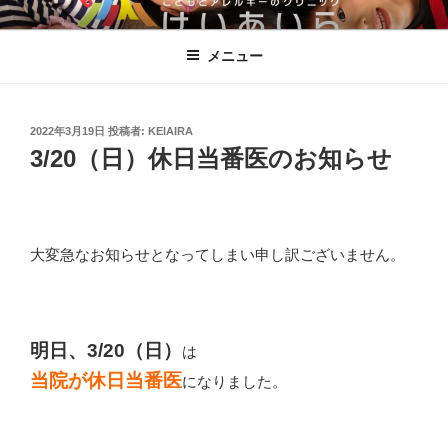
コ
こどもとアレルギーのクリニックけ
ン
いあいら
メニュー
テ
ン
ツ
へ
投
2022年3月19日
投稿者:
KEIAIRA
稿
3/20（日）休日当番医のお知らせ
ス
日:
キ
ッ
プ
大変急なお知らせとなってしまい申し訳ございません。
明日、3/20（日）
は
当院が休日当番医
になりました。