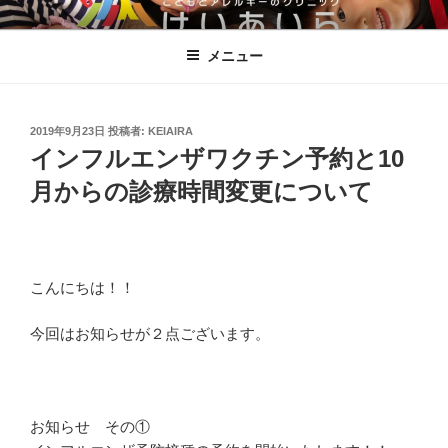
コ
こどもとアレルギーのクリニックけ
ン
いあいら
メニュー
テ
ン
ツ
へ
投
2019年9月23日
投稿者:
KEIAIRA
稿
インフルエンザワクチン予約と10
ス
日:
キ
月からの診療時間変更について
ッ
プ
こんにちは！！
今回はお知らせが２点ございます。
お知らせ その①