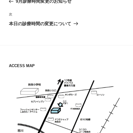
9月診療時間変更のお知らせ
ナ
の
ビ
投
次
次
稿
ゲ
の
本日の診療時間の変更について
投
ー
稿
シ
ョ
ン
ACCESS MAP