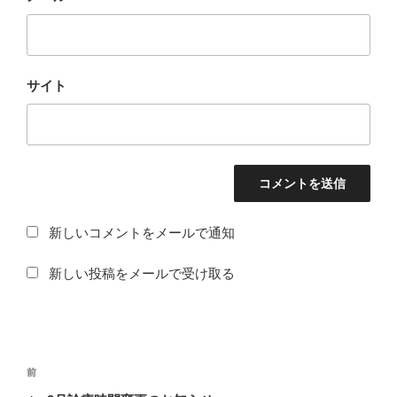
サイト
新しいコメントをメールで通知
新しい投稿をメールで受け取る
投
過
前
稿
去