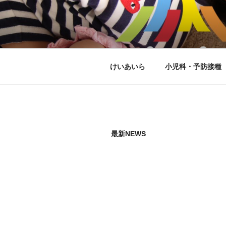
コ
ン
こどもとアレ
テ
ン
ツ
へ
けいあいら
小児科・予防接種
ス
キ
ッ
プ
最新NEWS