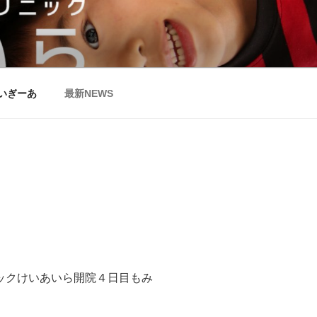
いら
いぎーあ
最新NEWS
ックけいあいら開院４日目もみ