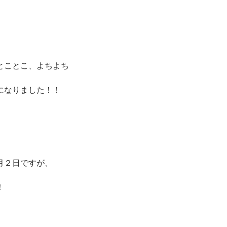
とことこ、よちよち
になりました！！
月２日ですが、
！