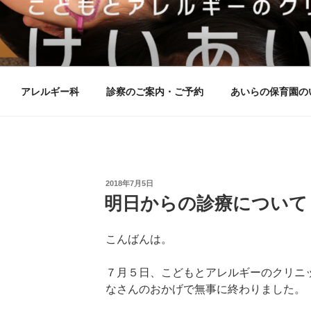
ルギーのクリニックけいあ
アレルギー科
診察のご案内・ご予約
あいらの保育園の
投
2018年7月5日
稿
明日からの診療について
日:
こんばんは。
７月５日、こどもとアレルギーのクリニ
なさんのおかげで無事に終わりました。