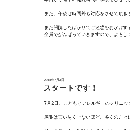
また、午後は時間外も対応をさせて頂き
まだ開院したばかりでご迷惑をおかけす
全員でがんばっていきますので、よろし
投
2018年7月3日
稿
スタートです！
日:
7月2日、こどもとアレルギーのクリニッ
感謝は言い尽くせないほど、多くの方々