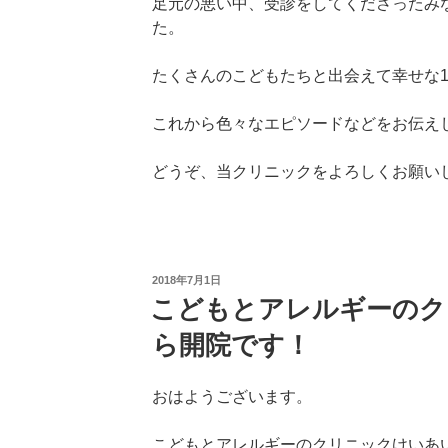
足元の悪い中、受診をしてくださったみ
た。
たくさんのこどもたちと出会えて幸せな
これから色々なエピソードなどをお伝え
どうぞ、当クリニックをよろしくお願い
投
2018年7月1日
稿
こどもとアレルギーのク
日:
ら開院です！
おはようございます。
こどもとアレルギーのクリニックけいあ