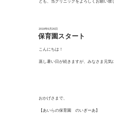
とも、当クリニックをよろしくお願い致
投
2018年6月26日
稿
保育園スタート
日:
こんにちは！
蒸し暑い日が続きますが、みなさま元気
おかげさまで、
【あいらの保育園 のいぎーあ】