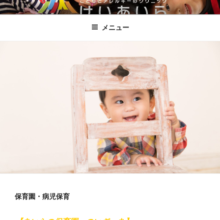
コ
こどもとアレルギーのクリニックけ
ン
いあいら
メニュー
テ
ン
ツ
へ
ス
キ
ッ
プ
保育園・病児保育