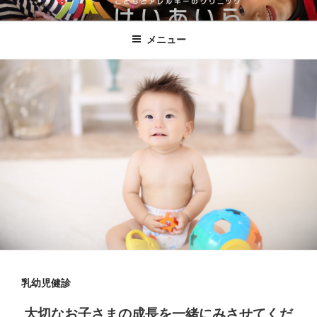
コ
こどもとアレルギーのクリニックけ
ン
いあいら
メニュー
テ
ン
ツ
へ
ス
キ
ッ
プ
乳幼児健診
大切なお子さまの成長を一緒にみさせてくだ